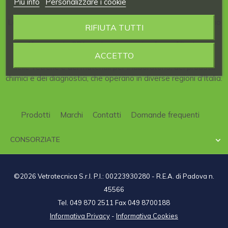
Piú info
Personalizzare i cookie
La nostra Azienda è consorziata al
CDL
, il
Consorzio
italiano
RIFIUTA TUTTI
per la
Distribuzione
di articoli per
Laboratori
scientifici.
Al consorzio CDL partecipano aziende qualificate,
ACCETTO
specializzate nel campo della strumentazione scientifica,
delle vetrerie e dei materiali per il laboratorio, dei prodotti
chimici e dei diagnostici, che operano in diverse regioni d'Italia.
Prodotti
Marchi
Contatti
Domande frequenti
CONSORZIATE

©2026 Vetrotecnica S.r.l. P.I.: 00223930280 - R.E.A. di Padova n.
45566
Tel. 049 870 2511 Fax 049 8700188
Informativa Privacy
-
Informativa Cookies