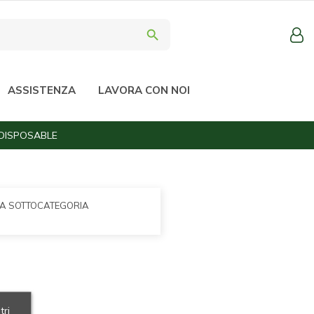
search
ASSISTENZA
LAVORA CON NOI
 DISPOSABLE
LA SOTTOCATEGORIA
tri