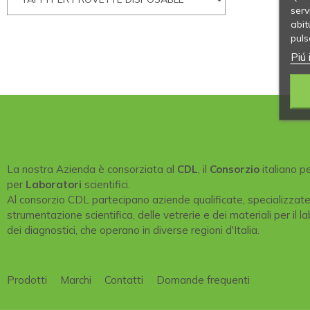
serv
abit
puls
Piú 
La nostra Azienda è consorziata al
CDL
, il
Consorzio
italiano p
per
Laboratori
scientifici.
Al consorzio CDL partecipano aziende qualificate, specializzat
strumentazione scientifica, delle vetrerie e dei materiali per il la
dei diagnostici, che operano in diverse regioni d'Italia.
Prodotti
Marchi
Contatti
Domande frequenti