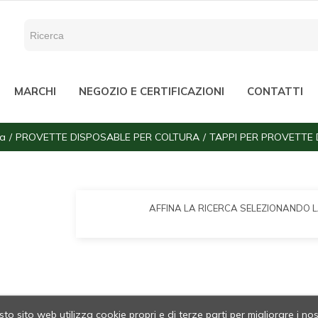
MARCHI
NEGOZIO E CERTIFICAZIONI
CONTATTI
ia
PROVETTE DISPOSABLE PER COLTURA
TAPPI PER PROVETTE
AFFINA LA RICERCA SELEZIONANDO 
to sito web utilizza cookie propri e di terze parti per migliorare i nos