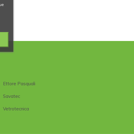
ue
Ettore Pasquali
Savatec
Vetrotecnica