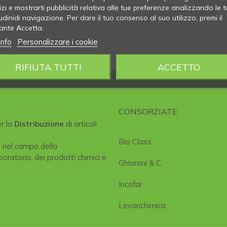
izi e mostrarti pubblicità relativa alle tue preferenze analizzando le t
udinidi navigazione. Per dare il tuo consenso al suo utilizzo, premi il
ante Accetta.
info
Personalizzare i cookie
RIFIUTA TUTTI
ACCETTO
CONSORZIATE
er la
Distribuzione
di articoli
Bio Class
e nel campo della
boratorio, dei prodotti chimici e
Ghiaroni & C
Incofar
Levanchimica