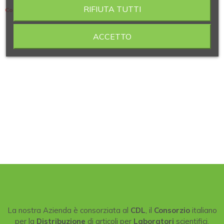
RIFIUTA TUTTI
Contiene 8 articoli
ACCETTO
La nostra Azienda è consorziata al
CDL
, il
Consorzio
italiano
per la
Distribuzione
di articoli per
Laboratori
scientifici.