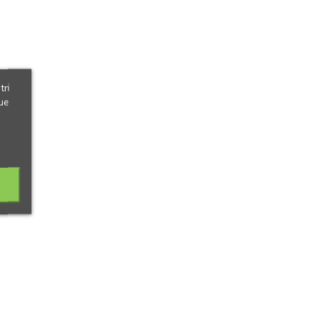
tri
ue