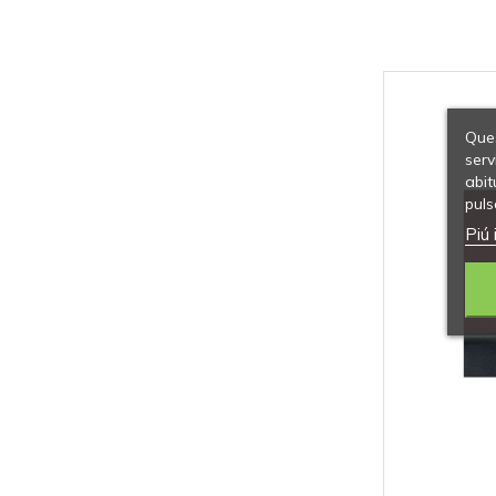
Ques
serv
abit
puls
Piú 