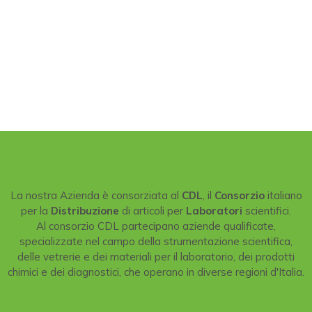
La nostra Azienda è consorziata al
CDL
, il
Consorzio
italiano
per la
Distribuzione
di articoli per
Laboratori
scientifici.
Al consorzio CDL partecipano aziende qualificate,
specializzate nel campo della strumentazione scientifica,
delle vetrerie e dei materiali per il laboratorio, dei prodotti
chimici e dei diagnostici, che operano in diverse regioni d'Italia.