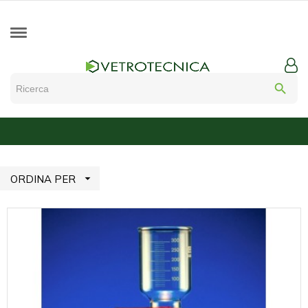
search

ORDINA PER