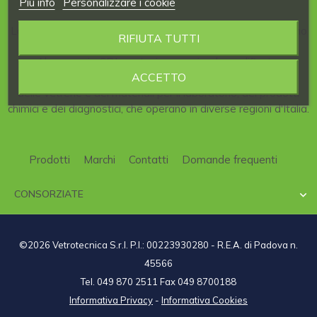
Piú info
Personalizzare i cookie
La nostra Azienda è consorziata al
CDL
, il
Consorzio
italiano
RIFIUTA TUTTI
per la
Distribuzione
di articoli per
Laboratori
scientifici.
Al consorzio CDL partecipano aziende qualificate,
ACCETTO
specializzate nel campo della strumentazione scientifica,
delle vetrerie e dei materiali per il laboratorio, dei prodotti
chimici e dei diagnostici, che operano in diverse regioni d'Italia.
Prodotti
Marchi
Contatti
Domande frequenti
CONSORZIATE

©2026 Vetrotecnica S.r.l. P.I.: 00223930280 - R.E.A. di Padova n.
45566
Tel. 049 870 2511 Fax 049 8700188
Informativa Privacy
-
Informativa Cookies