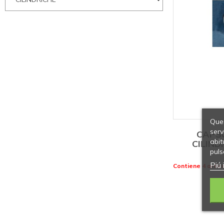
Ques
serv
CAPS
abit
CILIND
puls
Piú 
Contiene 4 artico