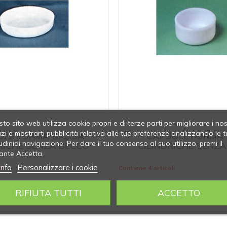
to sito web utilizza cookie propri e di terze parti per migliorare i nos
izi e mostrarti pubblicità relativa alle tue preferenze analizzando le t
ULE FORMA BASSA
CAPSULE FORMA
udinidi navigazione. Per dare il tuo consenso al suo utilizzo, premi il
RICHE SENZA BECCO
CILINDRICHE SENZ
ante Accetta.
info
Personalizzare i cookie
li
Contiene 4 articoli
RIFIUTA TUTTI
ACCETTO