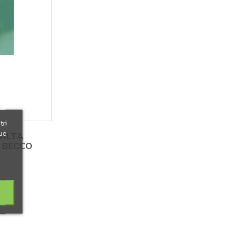
tri
ue
 ALTA
A BECCO