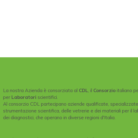
La nostra Azienda è consorziata al
CDL
, il
Consorzio
italiano p
per
Laboratori
scientifici.
Al consorzio CDL partecipano aziende qualificate, specializzat
strumentazione scientifica, delle vetrerie e dei materiali per il la
dei diagnostici, che operano in diverse regioni d'Italia.