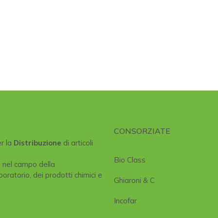
CONSORZIATE
er la
Distribuzione
di articoli
Bio Class
e nel campo della
boratorio, dei prodotti chimici e
Ghiaroni & C
Incofar