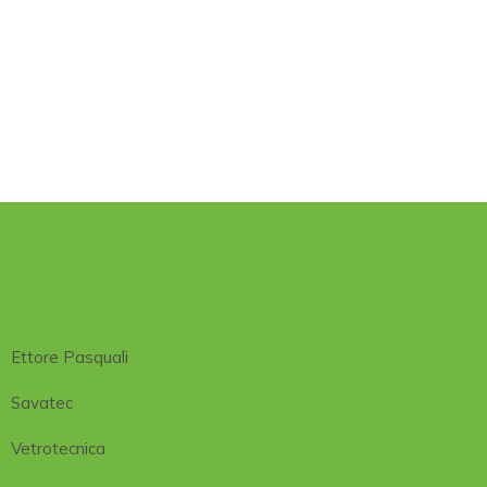
Ettore Pasquali
Savatec
Vetrotecnica