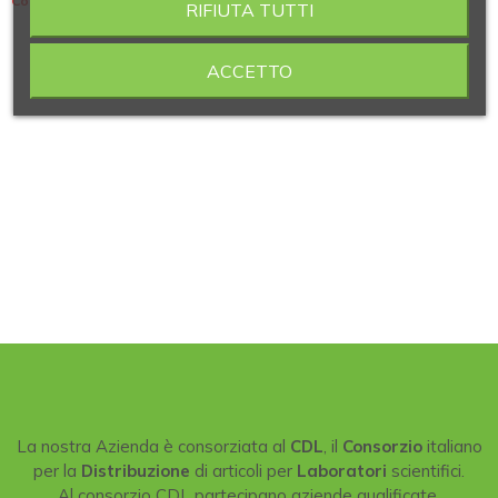
Contiene 8 articoli
RIFIUTA TUTTI
ACCETTO
La nostra Azienda è consorziata al
CDL
, il
Consorzio
italiano
per la
Distribuzione
di articoli per
Laboratori
scientifici.
Al consorzio CDL partecipano aziende qualificate,