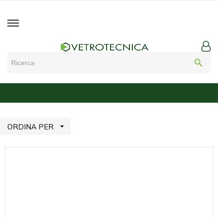
search

ORDINA PER