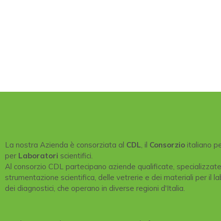
La nostra Azienda è consorziata al
CDL
, il
Consorzio
italiano p
per
Laboratori
scientifici.
Al consorzio CDL partecipano aziende qualificate, specializzat
strumentazione scientifica, delle vetrerie e dei materiali per il la
dei diagnostici, che operano in diverse regioni d'Italia.