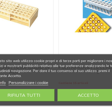
to sito web utilizza cookie propri e di terze parti per migliorare i nos
izi e mostrarti pubblicità relativa alle tue preferenze analizzando le t
VETTE IMPILABILI IN
PORTAPROVETTE IN A
udinidi navigazione. Per dare il tuo consenso al suo utilizzo, premi il
ABS
S
ante Accetta.
info
Personalizzare i cookie
li
Contiene 15 articoli
RIFIUTA TUTTI
ACCETTO