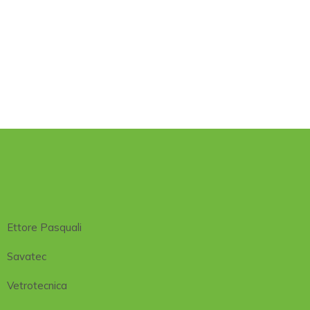
Ettore Pasquali
Savatec
Vetrotecnica