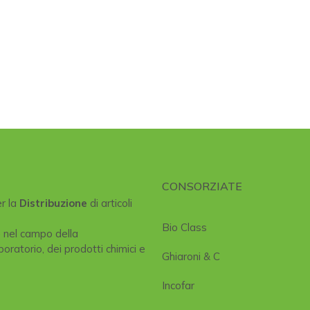
CONSORZIATE
er la
Distribuzione
di articoli
Bio Class
e nel campo della
boratorio, dei prodotti chimici e
Ghiaroni & C
Incofar