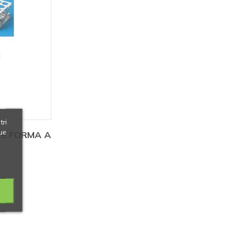
tri
ue
BS FORMA A