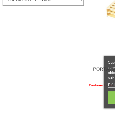
Ques
serv
PORTAPRO
abit
puls
Piú 
Contiene 2 artico