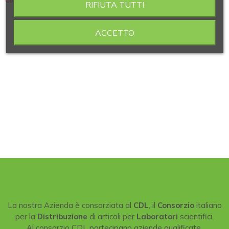
Contiene 2 articoli
RIFIUTA TUTTI
ACCETTO
La nostra Azienda è consorziata al
CDL
, il
Consorzio
italiano
per la
Distribuzione
di articoli per
Laboratori
scientifici.
Al consorzio CDL partecipano aziende qualificate,