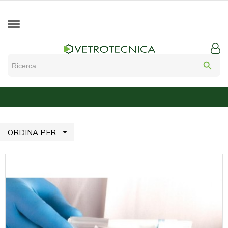
search

ORDINA PER