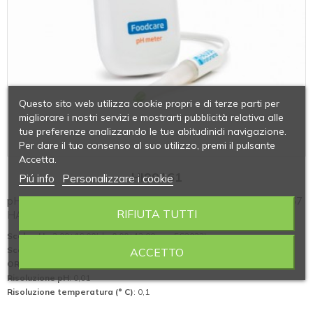
Questo sito web utilizza cookie propri e di terze parti per
migliorare i nostri servizi e mostrarti pubblicità relativa alle
tue preferenze analizzando le tue abitudinidi navigazione.
Per dare il tuo consenso al suo utilizzo, premi il pulsante
Accetta.
HI99161
Piú info
Personalizzare i cookie
pH-metro portatile per uso alimentare a tenuta stagna IP 67
RIFIUTA TUTTI
HANNA INSTRUMENTS modello HI99161
Scala pH
: -2,00÷16,00(da 0.00÷12.00 con FC2023)
Scala Temperatura
: 5,0÷105,0 C°( 0÷80°C con FC2143)
ACCETTO
ORP
: ±825 mV
Risoluzione pH
: 0,01
Risoluzione temperatura (° C)
: 0,1