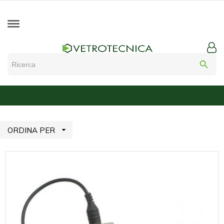
search

ORDINA PER