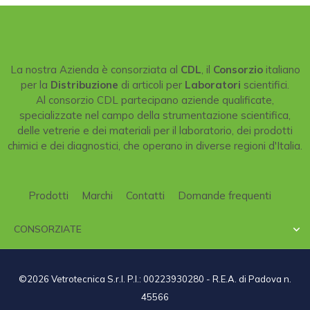
La nostra Azienda è consorziata al
CDL
, il
Consorzio
italiano
per la
Distribuzione
di articoli per
Laboratori
scientifici.
Al consorzio CDL partecipano aziende qualificate,
specializzate nel campo della strumentazione scientifica,
delle vetrerie e dei materiali per il laboratorio, dei prodotti
chimici e dei diagnostici, che operano in diverse regioni d'Italia.
Prodotti
Marchi
Contatti
Domande frequenti
CONSORZIATE

©2026 Vetrotecnica S.r.l. P.I.: 00223930280 - R.E.A. di Padova n.
45566