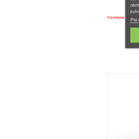
abit
puls
Contiene 4 artico
Piú 