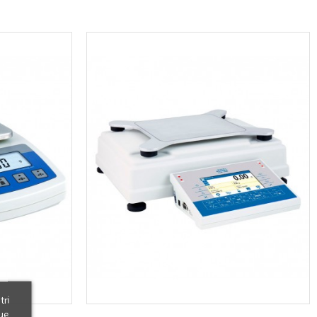
tri
ue