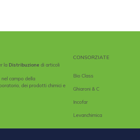
CONSORZIATE
er la
Distribuzione
di articoli
Bio Class
e nel campo della
boratorio, dei prodotti chimici e
Ghiaroni & C
Incofar
Levanchimica