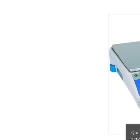
Ques
serv