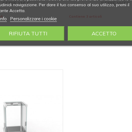
SERIE WLC
SERIE WTC
udinidi navigazione. Per dare il tuo consenso al suo utilizzo, premi il
ante Accetta.
li
Contiene 3 articoli
info
Personalizzare i cookie
RIFIUTA TUTTI
ACCETTO