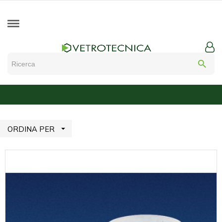
search

ORDINA PER