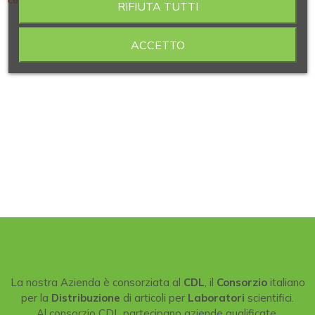
Contiene 2 articoli
RIFIUTA TUTTI
ACCETTO
La nostra Azienda è consorziata al
CDL
, il
Consorzio
italiano
per la
Distribuzione
di articoli per
Laboratori
scientifici.
Al consorzio CDL partecipano aziende qualificate,