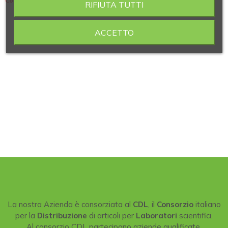
Contiene 4 articoli
RIFIUTA TUTTI
ACCETTO
La nostra Azienda è consorziata al
CDL
, il
Consorzio
italiano
per la
Distribuzione
di articoli per
Laboratori
scientifici.
Al consorzio CDL partecipano aziende qualificate,