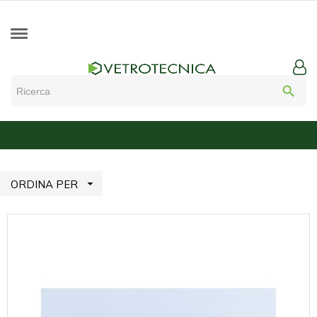
search

ORDINA PER