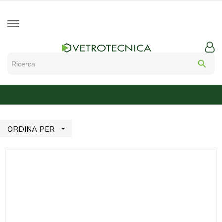
search

ORDINA PER