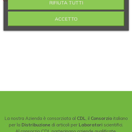
Contiene 8 articoli
RIFIUTA TUTTI
ACCETTO
La nostra Azienda è consorziata al
CDL
, il
Consorzio
italiano
per la
Distribuzione
di articoli per
Laboratori
scientifici.
Al consorzio CDL partecipano aziende qualificate,