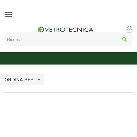
search

ORDINA PER