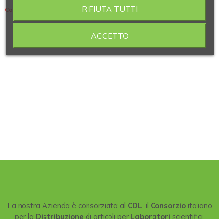
RIFIUTA TUTTI
Contiene 11 articoli
ACCETTO
La nostra Azienda è consorziata al
CDL
, il
Consorzio
italiano
per la
Distribuzione
di articoli per
Laboratori
scientifici.