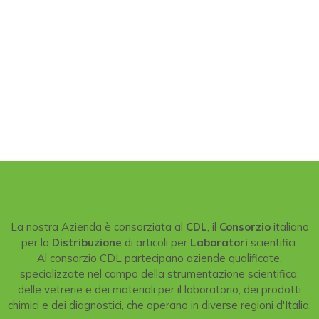
La nostra Azienda è consorziata al
CDL
, il
Consorzio
italiano
per la
Distribuzione
di articoli per
Laboratori
scientifici.
Al consorzio CDL partecipano aziende qualificate,
specializzate nel campo della strumentazione scientifica,
delle vetrerie e dei materiali per il laboratorio, dei prodotti
chimici e dei diagnostici, che operano in diverse regioni d'Italia.