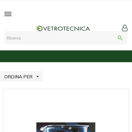
search

ORDINA PER