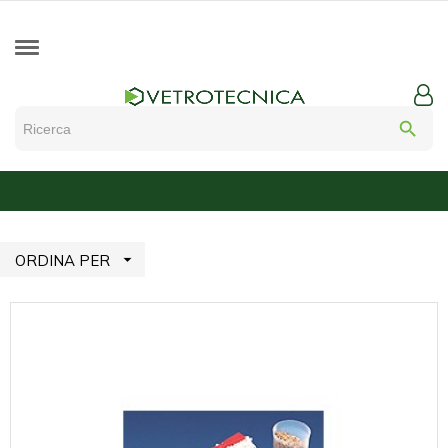
search

ORDINA PER