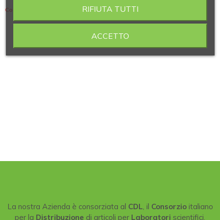
RIFIUTA TUTTI
Contiene 4 articoli
ACCETTO
La nostra Azienda è consorziata al
CDL
, il
Consorzio
italiano
per la
Distribuzione
di articoli per
Laboratori
scientifici.