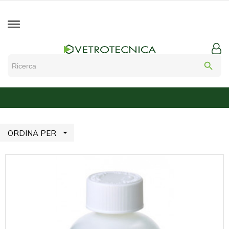
search

ORDINA PER