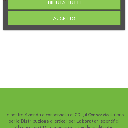
Contiene 4 articoli
RIFIUTA TUTTI
ACCETTO
La nostra Azienda è consorziata al
CDL
, il
Consorzio
italiano
per la
Distribuzione
di articoli per
Laboratori
scientifici.
Al consorzio CDL partecipano aziende qualificate,