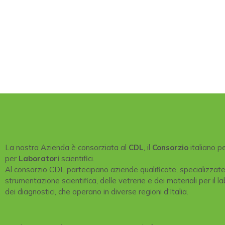
La nostra Azienda è consorziata al
CDL
, il
Consorzio
italiano p
per
Laboratori
scientifici.
Al consorzio CDL partecipano aziende qualificate, specializzat
strumentazione scientifica, delle vetrerie e dei materiali per il la
dei diagnostici, che operano in diverse regioni d'Italia.