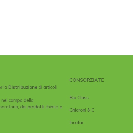
CONSORZIATE
er la
Distribuzione
di articoli
Bio Class
e nel campo della
boratorio, dei prodotti chimici e
Ghiaroni & C
Incofar