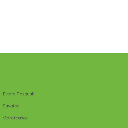
Ettore Pasquali
Savatec
Vetrotecnica