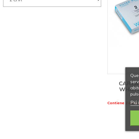
Ques
serv
CARTA
abit
WHATM
puls
Piú 
Contiene 2 artico