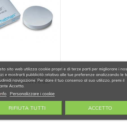
to sito web utilizza cookie propri e di terze parti per migliorare i nos
izi e mostrarti pubblicità relativa alle tue preferenze analizzando le t
 CROMATOGRAFICA
udinidi navigazione. Per dare il tuo consenso al suo utilizzo, premi il
AN 2 CHR IN FOGLI
ante Accetta.
info
Personalizzare i cookie
li
RIFIUTA TUTTI
ACCETTO