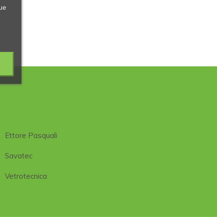
ue
Ettore Pasquali
Savatec
Vetrotecnica