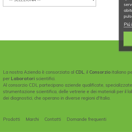
serv
abit
puls
Piú 
La nostra Azienda è consorziata al
CDL
, il
Consorzio
italiano p
per
Laboratori
scientifici.
Al consorzio CDL partecipano aziende qualificate, specializzat
strumentazione scientifica, delle vetrerie e dei materiali per il la
dei diagnostici, che operano in diverse regioni d'Italia.
Prodotti
Marchi
Contatti
Domande frequenti