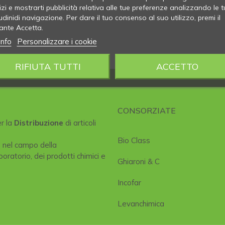
izi e mostrarti pubblicità relativa alle tue preferenze analizzando le t
udinidi navigazione. Per dare il tuo consenso al suo utilizzo, premi il
ante Accetta.
info
Personalizzare i cookie
RIFIUTA TUTTI
ACCETTO
CONSORZIATE
er la
Distribuzione
di articoli
Bio Class
e nel campo della
boratorio, dei prodotti chimici e
Ghiaroni & C
Incofar
Levanchimica