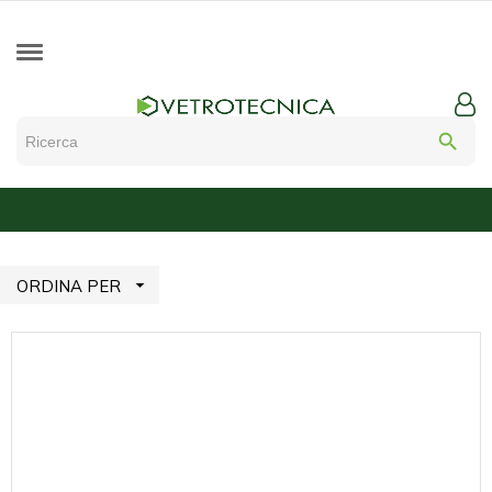
search

ORDINA PER