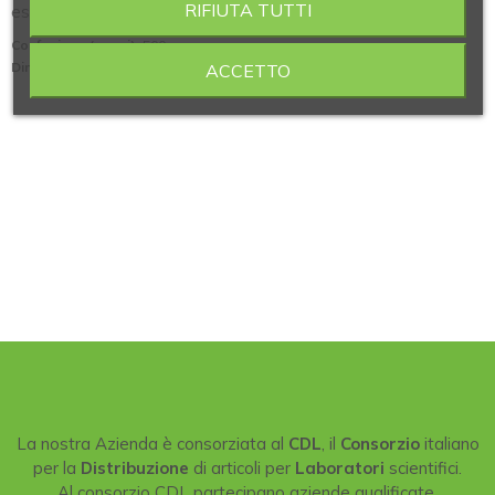
RIFIUTA TUTTI
estrazione coaguli conf. 500
Confezione (pezzi)
: 500
Dimensioni (Ø x L mm)
: 4,5x159
ACCETTO
La nostra Azienda è consorziata al
CDL
, il
Consorzio
italiano
per la
Distribuzione
di articoli per
Laboratori
scientifici.
Al consorzio CDL partecipano aziende qualificate,