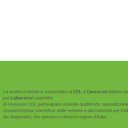
La nostra Azienda è consorziata al
CDL
, il
Consorzio
italiano p
per
Laboratori
scientifici.
Al consorzio CDL partecipano aziende qualificate, specializzat
strumentazione scientifica, delle vetrerie e dei materiali per il la
dei diagnostici, che operano in diverse regioni d'Italia.