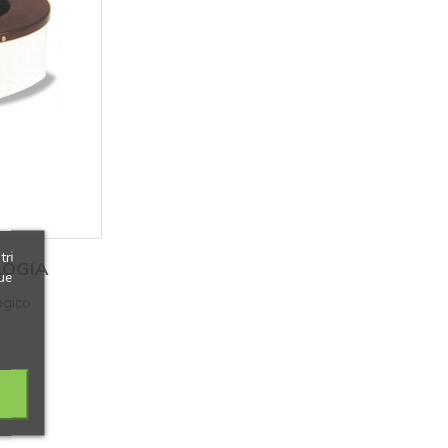
tri
LOGIA
ue
ogico
0