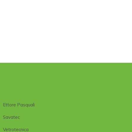
Ettore Pasquali
Savatec
Vetrotecnica