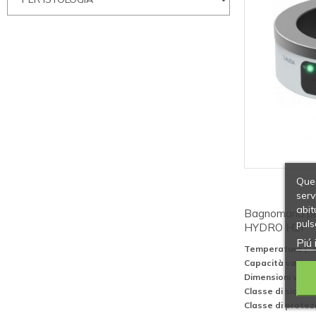
Ques
serv
abit
Bagnomaria pe
puls
HYDRO H2P
Piú 
Temperatura (° 
Capacità vasca (
Dimensioni vasc
Classe di sicure
Classe di protez