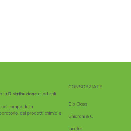
CONSORZIATE
er la
Distribuzione
di articoli
Bio Class
e nel campo della
boratorio, dei prodotti chimici e
Ghiaroni & C
Incofar