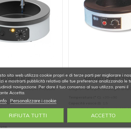
to sito web utilizza cookie propri e di terze parti per migliorare i nos
HYDRO H2P
BAGNO PER ISTO
izi e mostrarti pubblicità relativa alle tue preferenze analizzando le t
udinidi navigazione. Per dare il tuo consenso al suo utilizzo, premi il
r istologia LAUDA modello
Bagnomaria per istologia anal
ante Accetta.
Temperatura (° C)
: +30÷+90
info
Personalizzare i cookie
C)
: 25÷80
Capacità vasca (l)
: 1,5
l)
: 1,6
Dimensioni vasca (ØxH mm)
: 200x6
RIFIUTA TUTTI
ACCETTO
a (ØxH mm)
: 200x100
Classe di sicurezza
: -
zza
: -
Classe di protezione
: IP 54
ione
: -