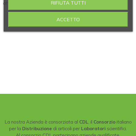
RIFIUTA TUTTI
attacchi portagomma
ACCETTO
La nostra Azienda è consorziata al
CDL
, il
Consorzio
italiano
per la
Distribuzione
di articoli per
Laboratori
scientifici.
Al consorzio CDL partecipano aziende qualificate,