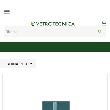
search

ORDINA PER