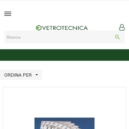
search

ORDINA PER