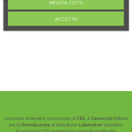
Contiene 8 articoli
RIFIUTA TUTTI
ACCETTO
La nostra Azienda è consorziata al
CDL
, il
Consorzio
italiano
per la
Distribuzione
di articoli per
Laboratori
scientifici.
Al consorzio CDL partecipano aziende qualificate,