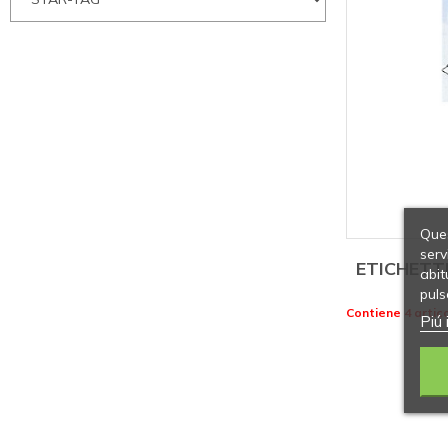
Ques
serv
ETICHETT
abit
puls
Contiene 4 artico
Piú 