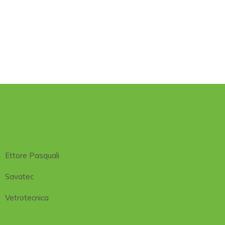
Ettore Pasquali
Savatec
Vetrotecnica