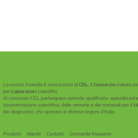
La nostra Azienda è consorziata al
CDL
, il
Consorzio
italiano p
per
Laboratori
scientifici.
Al consorzio CDL partecipano aziende qualificate, specializzat
strumentazione scientifica, delle vetrerie e dei materiali per il la
dei diagnostici, che operano in diverse regioni d'Italia.
Prodotti
Marchi
Contatti
Domande frequenti