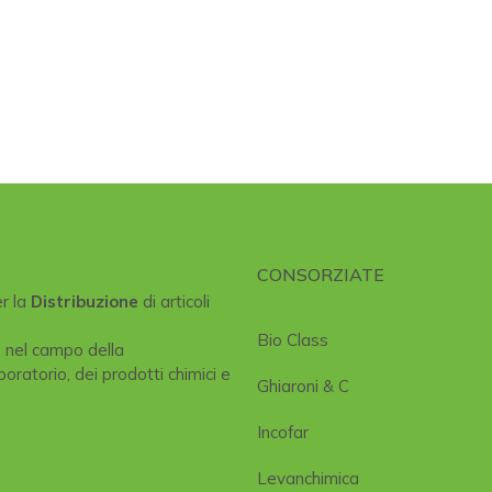
CONSORZIATE
er la
Distribuzione
di articoli
Bio Class
e nel campo della
boratorio, dei prodotti chimici e
Ghiaroni & C
Incofar
Levanchimica