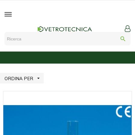
search

ORDINA PER