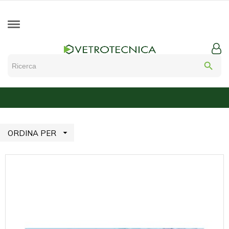
search

ORDINA PER