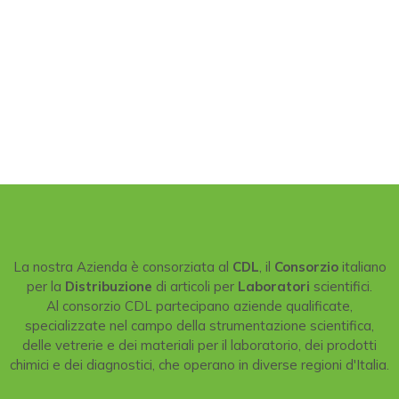
La nostra Azienda è consorziata al
CDL
, il
Consorzio
italiano
per la
Distribuzione
di articoli per
Laboratori
scientifici.
Al consorzio CDL partecipano aziende qualificate,
specializzate nel campo della strumentazione scientifica,
delle vetrerie e dei materiali per il laboratorio, dei prodotti
chimici e dei diagnostici, che operano in diverse regioni d'Italia.