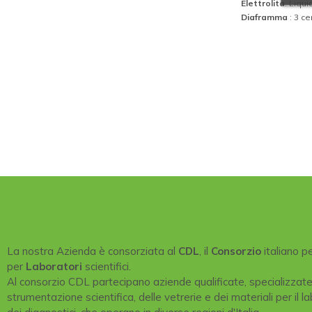
Elettrolita
: Liqu
Diaframma
: 3 c
La nostra Azienda è consorziata al
CDL
, il
Consorzio
italiano p
per
Laboratori
scientifici.
Al consorzio CDL partecipano aziende qualificate, specializzat
strumentazione scientifica, delle vetrerie e dei materiali per il la