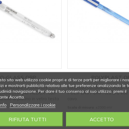
IQ-GLASS ORP
POLYPLAST O
to sito web utilizza cookie propri e di terze parti per migliorare i nos
izi e mostrarti pubblicità relativa alle tue preferenze analizzando le t
pH combinato HAMILTON
Elettrodo combinato HAMILTO
udinidi navigazione. Per dare il tuo consenso al suo utilizzo, premi il
GLASS ORP per REDOX , con
POLIPLAST ORP, testa a vite 
ante Accetta.
ello di platino in vetro testa
cavo.
info
Personalizzare i cookie
Scala di misura
: ±2000 mV
 ±2000 mV
Temperatura di esercizio (° C)
: 0÷6
RIFIUTA TUTTI
ACCETTO
sercizio (° C)
: -10÷100
Corpo
: Plastica
Elettrolita
: Polimerico