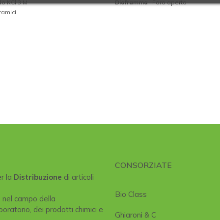
ido KCl 3 M
Diaframma
: Foro aperto
eramici
CONSORZIATE
er la
Distribuzione
di articoli
Bio Class
e nel campo della
boratorio, dei prodotti chimici e
Ghiaroni & C