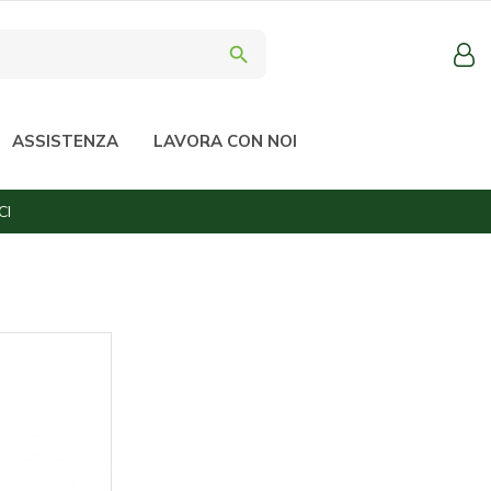
search
ASSISTENZA
LAVORA CON NOI
CI