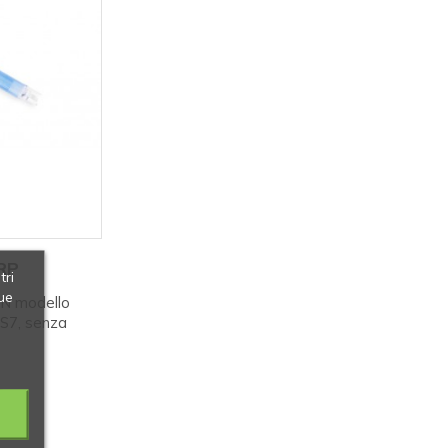
RP
tri
ue
N modello
S7, senza
0