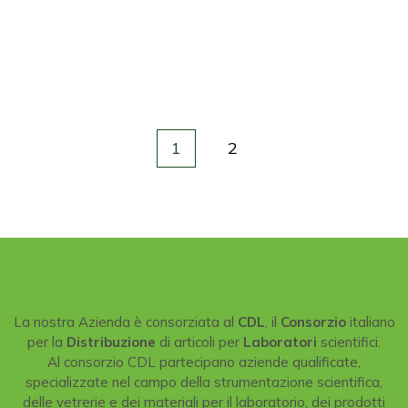
1
2
La nostra Azienda è consorziata al
CDL
, il
Consorzio
italiano
per la
Distribuzione
di articoli per
Laboratori
scientifici.
Al consorzio CDL partecipano aziende qualificate,
specializzate nel campo della strumentazione scientifica,
delle vetrerie e dei materiali per il laboratorio, dei prodotti