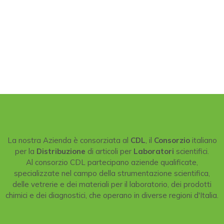
La nostra Azienda è consorziata al
CDL
, il
Consorzio
italiano
per la
Distribuzione
di articoli per
Laboratori
scientifici.
Al consorzio CDL partecipano aziende qualificate,
specializzate nel campo della strumentazione scientifica,
delle vetrerie e dei materiali per il laboratorio, dei prodotti
chimici e dei diagnostici, che operano in diverse regioni d'Italia.