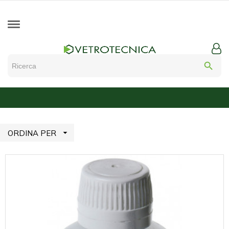
search

ORDINA PER