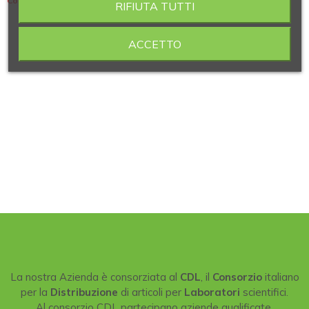
Contiene 3 articoli
RIFIUTA TUTTI
ACCETTO
La nostra Azienda è consorziata al
CDL
, il
Consorzio
italiano
per la
Distribuzione
di articoli per
Laboratori
scientifici.
Al consorzio CDL partecipano aziende qualificate,