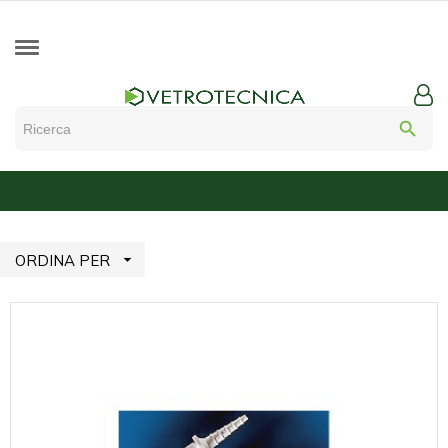
search

ORDINA PER