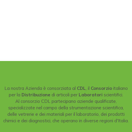
La nostra Azienda è consorziata al
CDL
, il
Consorzio
italiano
per la
Distribuzione
di articoli per
Laboratori
scientifici.
Al consorzio CDL partecipano aziende qualificate,
specializzate nel campo della strumentazione scientifica,
delle vetrerie e dei materiali per il laboratorio, dei prodotti
chimici e dei diagnostici, che operano in diverse regioni d'Italia.