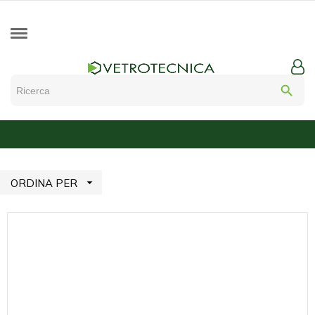
search

ORDINA PER