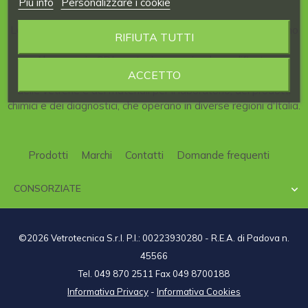
Piú info
Personalizzare i cookie
La nostra Azienda è consorziata al
CDL
, il
Consorzio
italiano
RIFIUTA TUTTI
per la
Distribuzione
di articoli per
Laboratori
scientifici.
Al consorzio CDL partecipano aziende qualificate,
ACCETTO
specializzate nel campo della strumentazione scientifica,
delle vetrerie e dei materiali per il laboratorio, dei prodotti
chimici e dei diagnostici, che operano in diverse regioni d'Italia.
Prodotti
Marchi
Contatti
Domande frequenti
CONSORZIATE

©2026 Vetrotecnica S.r.l. P.I.: 00223930280 - R.E.A. di Padova n.
45566
Tel. 049 870 2511 Fax 049 8700188
Informativa Privacy
-
Informativa Cookies