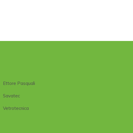
Ettore Pasquali
Savatec
Vetrotecnica