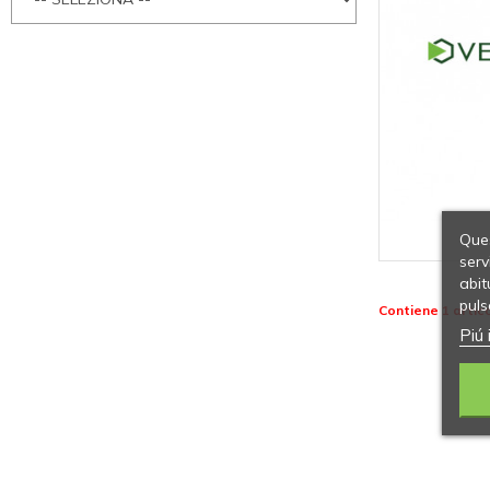
Ques
serv
abit
puls
Contiene 1 artico
Piú 