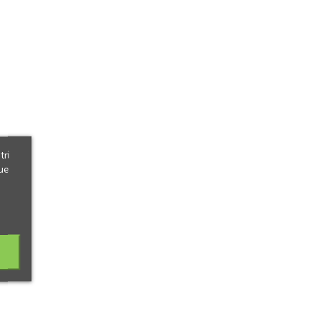
tri
ue