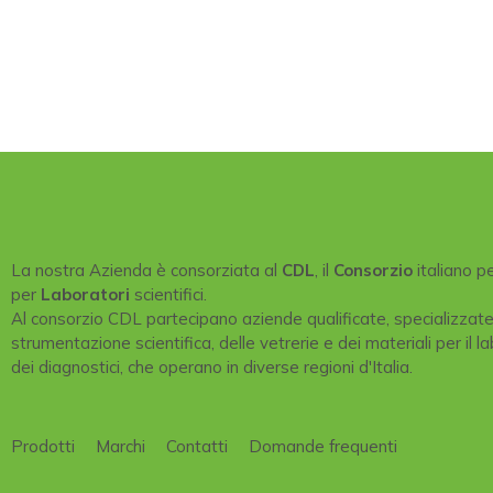
La nostra Azienda è consorziata al
CDL
, il
Consorzio
italiano p
per
Laboratori
scientifici.
Al consorzio CDL partecipano aziende qualificate, specializzat
strumentazione scientifica, delle vetrerie e dei materiali per il la
dei diagnostici, che operano in diverse regioni d'Italia.
Prodotti
Marchi
Contatti
Domande frequenti