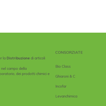
CONSORZIATE
er la
Distribuzione
di articoli
Bio Class
e nel campo della
boratorio, dei prodotti chimici e
Ghiaroni & C
Incofar
Levanchimica