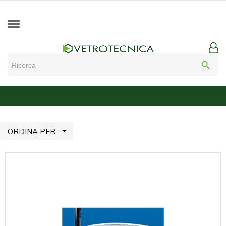
search

ORDINA PER