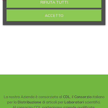
Contiene 6 articoli
RIFIUTA TUTTI
ACCETTO
La nostra Azienda è consorziata al
CDL
, il
Consorzio
italiano
per la
Distribuzione
di articoli per
Laboratori
scientifici.
Al consorzio CDL partecipano aziende qualificate,