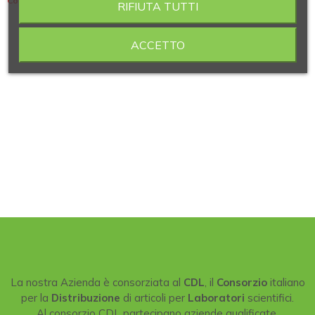
Contiene 4 articoli
RIFIUTA TUTTI
ACCETTO
La nostra Azienda è consorziata al
CDL
, il
Consorzio
italiano
per la
Distribuzione
di articoli per
Laboratori
scientifici.
Al consorzio CDL partecipano aziende qualificate,