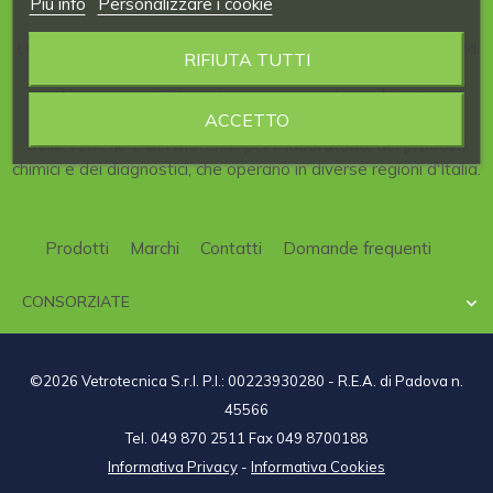
Piú info
Personalizzare i cookie
La nostra Azienda è consorziata al
CDL
, il
Consorzio
italiano
RIFIUTA TUTTI
per la
Distribuzione
di articoli per
Laboratori
scientifici.
Al consorzio CDL partecipano aziende qualificate,
ACCETTO
specializzate nel campo della strumentazione scientifica,
delle vetrerie e dei materiali per il laboratorio, dei prodotti
chimici e dei diagnostici, che operano in diverse regioni d'Italia.
Prodotti
Marchi
Contatti
Domande frequenti
CONSORZIATE

©2026 Vetrotecnica S.r.l. P.I.: 00223930280 - R.E.A. di Padova n.
45566
Tel. 049 870 2511 Fax 049 8700188
Informativa Privacy
-
Informativa Cookies