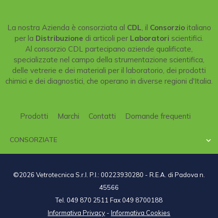
La nostra Azienda è consorziata al
CDL
, il
Consorzio
italiano
per la
Distribuzione
di articoli per
Laboratori
scientifici.
Al consorzio CDL partecipano aziende qualificate,
specializzate nel campo della strumentazione scientifica,
delle vetrerie e dei materiali per il laboratorio, dei prodotti
chimici e dei diagnostici, che operano in diverse regioni d'Italia.
Prodotti
Marchi
Contatti
Domande frequenti
CONSORZIATE

©2026 Vetrotecnica S.r.l. P.I.: 00223930280 - R.E.A. di Padova n.
45566
Tel. 049 870 2511 Fax 049 8700188
Informativa Privacy
-
Informativa Cookies