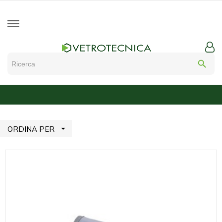
search

ORDINA PER