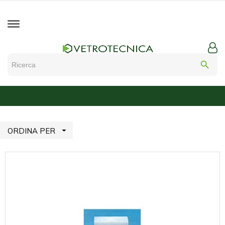
search

ORDINA PER