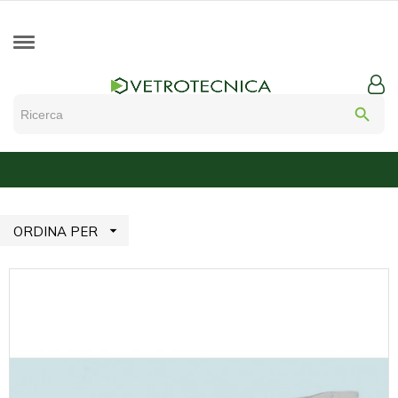
search

ORDINA PER