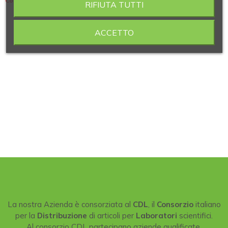
Contiene 2 articoli
RIFIUTA TUTTI
ACCETTO
La nostra Azienda è consorziata al
CDL
, il
Consorzio
italiano
per la
Distribuzione
di articoli per
Laboratori
scientifici.
Al consorzio CDL partecipano aziende qualificate,