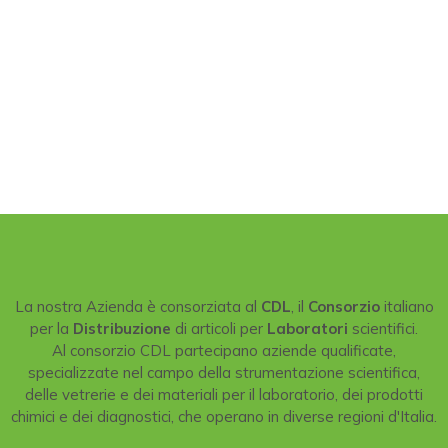
La nostra Azienda è consorziata al
CDL
, il
Consorzio
italiano
per la
Distribuzione
di articoli per
Laboratori
scientifici.
Al consorzio CDL partecipano aziende qualificate,
specializzate nel campo della strumentazione scientifica,
delle vetrerie e dei materiali per il laboratorio, dei prodotti
chimici e dei diagnostici, che operano in diverse regioni d'Italia.