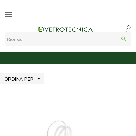
search

ORDINA PER