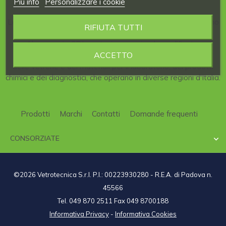
Piú info
Personalizzare i cookie
La nostra Azienda è consorziata al
CDL
, il
Consorzio
italiano
RIFIUTA TUTTI
per la
Distribuzione
di articoli per
Laboratori
scientifici.
Al consorzio CDL partecipano aziende qualificate,
ACCETTO
specializzate nel campo della strumentazione scientifica,
delle vetrerie e dei materiali per il laboratorio, dei prodotti
chimici e dei diagnostici, che operano in diverse regioni d'Italia.
Prodotti
Marchi
Contatti
Domande frequenti
CONSORZIATE

©2026 Vetrotecnica S.r.l. P.I.: 00223930280 - R.E.A. di Padova n.
45566
Tel. 049 870 2511 Fax 049 8700188
Informativa Privacy
-
Informativa Cookies