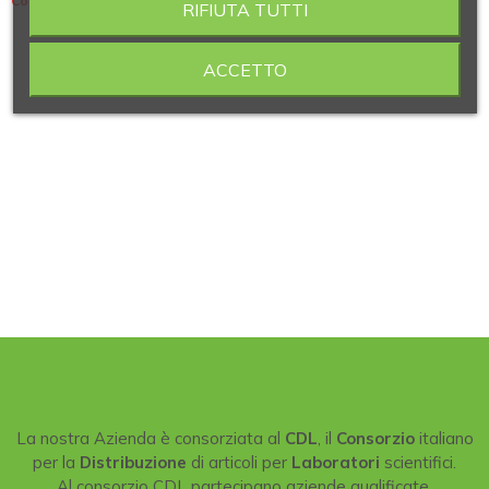
Contiene 2 articoli
RIFIUTA TUTTI
ACCETTO
La nostra Azienda è consorziata al
CDL
, il
Consorzio
italiano
per la
Distribuzione
di articoli per
Laboratori
scientifici.
Al consorzio CDL partecipano aziende qualificate,