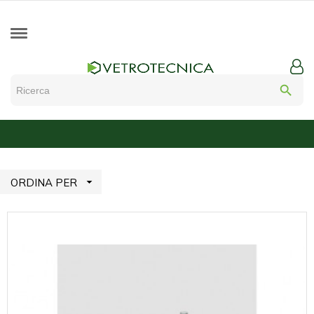
search

ORDINA PER