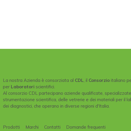
La nostra Azienda è consorziata al
CDL
, il
Consorzio
italiano p
per
Laboratori
scientifici.
Al consorzio CDL partecipano aziende qualificate, specializzat
strumentazione scientifica, delle vetrerie e dei materiali per il la
dei diagnostici, che operano in diverse regioni d'Italia.
Prodotti
Marchi
Contatti
Domande frequenti