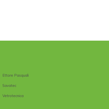
Ettore Pasquali
Savatec
Vetrotecnica