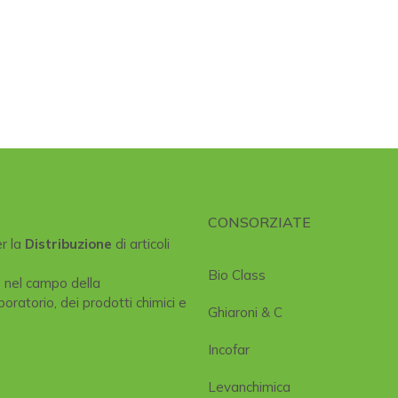
CONSORZIATE
er la
Distribuzione
di articoli
Bio Class
e nel campo della
boratorio, dei prodotti chimici e
Ghiaroni & C
Incofar
Levanchimica