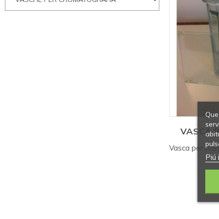
Ques
serv
VASCA 
abit
puls
Vasca per cro
Piú 