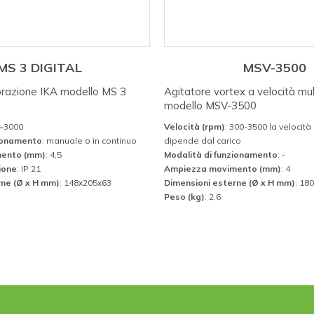
MS 3 DIGITAL
MSV-3500
brazione IKA modello MS 3
Agitatore vortex a velocità mu
modello MSV-3500
0÷3000
Velocità (rpm)
: 300-3500 la velocit
zionamento
: manuale o in continuo
dipende dal carico
ento (mm)
: 4,5
Modalità di funzionamento
: -
ione
: IP 21
Ampiezza movimento (mm)
: 4
rne (Ø x H mm)
: 148x205x63
Dimensioni esterne (Ø x H mm)
: 18
Peso (kg)
: 2,6