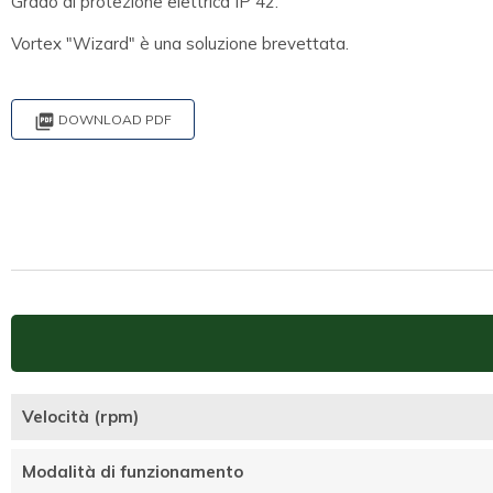
Grado di protezione elettrica IP 42.
Vortex "Wizard" è una soluzione brevettata.

DOWNLOAD PDF
Velocità (rpm)
Modalità di funzionamento