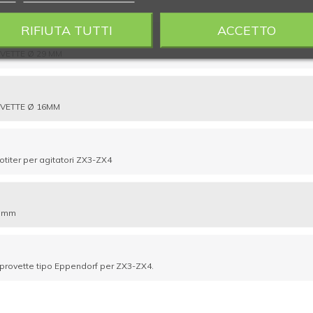
RIFIUTA TUTTI
ACCETTO
VETTE Ø 29 MM
OVETTE Ø 16MM
otiter per agitatori ZX3-ZX4
0 mm
 provette tipo Eppendorf per ZX3-ZX4.