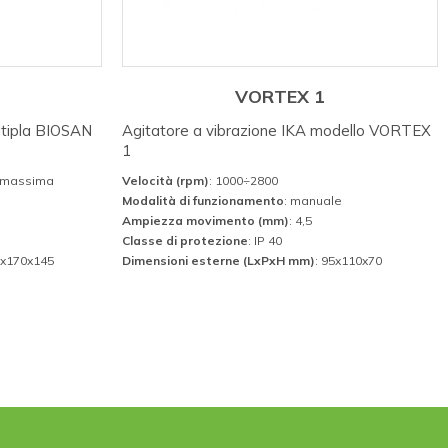
VORTEX 1
ltipla BIOSAN
Agitatore a vibrazione IKA modello VORTEX
1
à massima
Velocità (rpm)
: 1000÷2800
Modalità di funzionamento
: manuale
Ampiezza movimento (mm)
: 4,5
Classe di protezione
: IP 40
0x170x145
Dimensioni esterne (LxPxH mm)
: 95x110x70