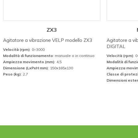
ZX3
Agitatore a vibrazione VELP modello ZX3
Agitatore a vi
DIGITAL
Velocità (rpm)
: 0÷3000
Modalità di funzionamento
: manuale o in continuo
Velocità (rpm)
: 
Ampiezza movimento (mm)
: 4,5
Modalità di fun
Dimensione (LxPxH mm)
: 150x165x130
Ampiezza movim
Peso (kg)
: 2,7
Classe di protez
Dimensioni este