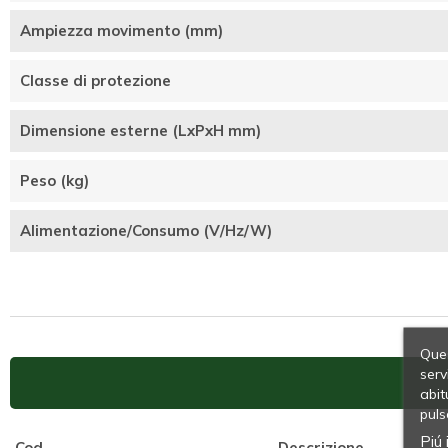
Ampiezza movimento (mm)
Classe di protezione
Dimensione esterne (LxPxH mm)
Peso (kg)
Alimentazione/Consumo (V/Hz/W)
Ques
serv
abit
puls
Piú 
Cod
Descrizione