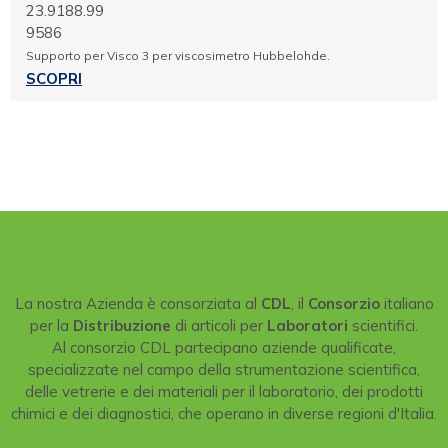
23.9188.99
9586
Supporto per Visco 3 per viscosimetro Hubbelohde.
SCOPRI
La nostra Azienda è consorziata al
CDL
, il
Consorzio
italiano
per la
Distribuzione
di articoli per
Laboratori
scientifici.
Al consorzio CDL partecipano aziende qualificate,
specializzate nel campo della strumentazione scientifica,
delle vetrerie e dei materiali per il laboratorio, dei prodotti
chimici e dei diagnostici, che operano in diverse regioni d'Italia.