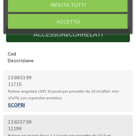
RIFIUTA TUTTI
ACCETTO
ACCESSORI/CORRELATI
Cod
Descrizione
23.8833.99
11715
Rotore angolare (30°) 10 posti per provette da 10 ml (ØxH, mm:
17x75) con coperchio ermetico.
SCOPRI
23.8207.99
11199
Rotore ad angolo fisso a 12 posti per provette da 2/1,5 ml,