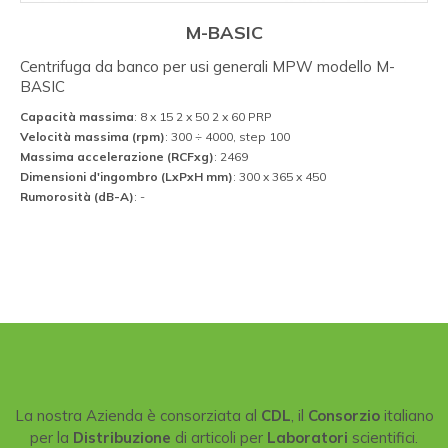
M-BASIC
Centrifuga da banco per usi generali MPW modello M-
BASIC
Capacità massima
: 8 x 15 2 x 50 2 x 60 PRP
Velocità massima (rpm)
: 300 ÷ 4000, step 100
Massima accelerazione (RCFxg)
: 2469
Dimensioni d'ingombro (LxPxH mm)
: 300 x 365 x 450
Rumorosità (dB-A)
: -
La nostra Azienda è consorziata al
CDL
, il
Consorzio
italiano
per la
Distribuzione
di articoli per
Laboratori
scientifici.