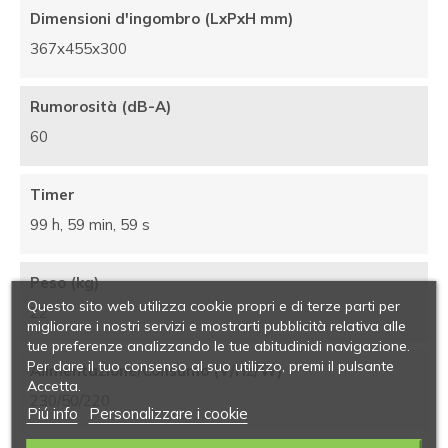
Dimensioni d'ingombro (LxPxH mm)
367x455x300
Rumorosità (dB-A)
60
Timer
99 h, 59 min, 59 s
Peso (kg)
Questo sito web utilizza cookie propri e di terze parti per
22
migliorare i nostri servizi e mostrarti pubblicità relativa alle
tue preferenze analizzando le tue abitudinidi navigazione.
Per dare il tuo consenso al suo utilizzo, premi il pulsante
Alimentazione/Consumo (V/Hz/W)
Accetta.
230/50/220
Piú info
Personalizzare i cookie