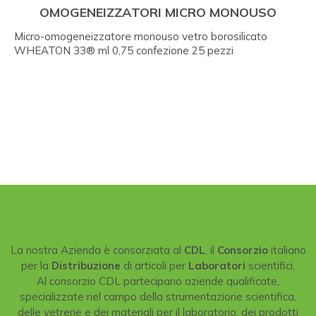
OMOGENEIZZATORI MICRO MONOUSO
Micro-omogeneizzatore monouso vetro borosilicato
WHEATON 33® ml 0,75 confezione 25 pezzi
La nostra Azienda è consorziata al
CDL
, il
Consorzio
italiano
per la
Distribuzione
di articoli per
Laboratori
scientifici.
Al consorzio CDL partecipano aziende qualificate,
specializzate nel campo della strumentazione scientifica,
delle vetrerie e dei materiali per il laboratorio, dei prodotti