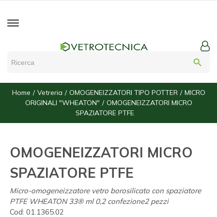
search
Home
Vetreria
OMOGENEIZZATORI TIPO POTTER
MICRO
ORIGINALI "WHEATON"
OMOGENEIZZATORI MICRO
SPAZIATORE PTFE
OMOGENEIZZATORI MICRO
SPAZIATORE PTFE
Micro-omogeneizzatore vetro borosilicato con spaziatore
PTFE WHEATON 33® ml 0,2 confezione2 pezzi
Cod:
01.1365.02