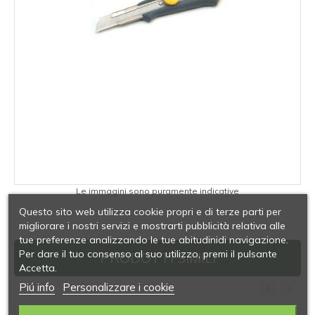
Le immagini sono puramente indicative
Questo sito web utilizza cookie propri e di terze parti per
migliorare i nostri servizi e mostrarti pubblicità relativa alle
tue preferenze analizzando le tue abitudinidi navigazione.
Per dare il tuo consenso al suo utilizzo, premi il pulsante
PRODOTTI SIMILI
Accetta.
Piú info
Personalizzare i cookie
‹
›